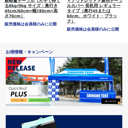
超軽量テーブル（片手で持て
＜アウトレット＞兼用テーブ
る8kg/9kg サイズ：奥行き
ルカバー 長机用 レギュラー
45cm/60cm×幅180cm×高
タイプ（奥行45または
さ70cm）
60cm、ホワイト・ブラッ
ク）
販売価格は会員様のみに公開
販売価格は会員様のみに公開
お得情報・キャンペーン