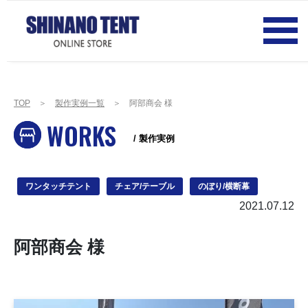
TOP
＞
製作実例一覧
＞ 阿部商会 様
WORKS
/ 製作実例
ワンタッチテント
チェア/テーブル
のぼり/横断幕
2021.07.12
阿部商会 様