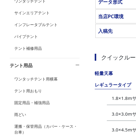
ワンタッチテント
データ形式
サインエリアテント
当店PC環境
インフレータブルテント
入稿先
パイプテント
テント補修用品
クイックルー
テント用品
軽量天幕
ワンタッチテント用横幕
レギュラータイプ
テント用おもり
1.8×1.8
固定用品・補強用品
3.0×3.0
雨どい
運搬・保管用品（カバー・ケース・
3.0×4.5
台車）