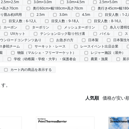
2.5m×2.5m
3.0m×3.0m
3.0m×4.5m
2.5m×5.0m
m×高さ70cm
奥行60cm×幅180cm×高さ70cm
奥行き45cm×幅180
折り畳み机6ft用
2.5m
3.0m
4.5m
目安人数：1-2
目安人数：6-12人
目安人数：9-18人
目安人数：8-16人
カーボン
ターポリン
メッシュターポリン
糸入り透明
UVカット
テンションロック取り付け溝
パイル
ス
ウンロードコンテンツあり
お急ぎの方
日本製
日本製生
ス参戦チーム
サーキット・レース
レースイベント出店企業
園
物販（マルシェ・フリーマーケット）
レジャー施設（屋外）
学校（幼稚園・学校・大学）・保護者会
農業・漁業
展
カート内の商品を表示する
ます。
人気順
価格が安い