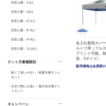
目安人数：2-4人
目安人数：4-8人
目安人数：6-12人
目安人数：8-16人
目安人数：9-18人
名入れ遮熱カバ
ルーフ用（フル
目安人数：12-24人
プリント可能、
策、5サイズ）
テント天幕種類別
販売価格は会員様の
軽くて使いやすい：軽量天幕テント
セット
丈夫で雨にも強い：耐久性天幕テン
トセット
キャンペーン