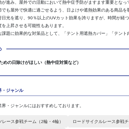
動が進み、屋外での活動において熱中症予防がますます重要となっ
節でも屋外で快適に過ごせるよう、日よけや遮熱効果のある商品を
射日光を遮り、90％以上のUVカット効果を誇りますが、時間が経
度を上昇させる可能性もあります。
な課題に効果的な対策品として、「テント用遮熱カバー」「テント
め
ための日除けがほしい（熱中症対策など）
界・ジャンル
業界・ジャンルにはおすすめしております。
ツレース参戦チーム（2輪・4輪）
ロードサイクルレース参戦チ