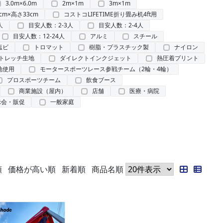
3.0m×6.0m
2m×1m
3m×1m
cm×高さ33cm
コストコLIFETIME折り畳み机4ft用
人
目安人数：2-3人
目安人数：2-4人
目安人数：12-24人
アルミ
スチール
塩ビ
トロマット
樹脂・プラスチック製
ナイロン
トレッチ生地
ダイレクトインクジェット
熱圧着プリント
地使用
モータースポーツレース参戦チーム（2輪・4輪）
プロスポーツチーム
飲食ブース
商業施設（屋内）
店舗
医療・病院
示会・販促
一般家庭
順
価格が高い順
新着順
商品名順