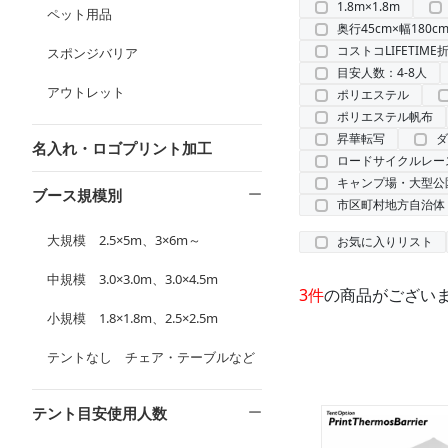
1.8m×1.8m
ペット用品
奥行45cm×幅180c
コストコLIFETIME
スポンジバリア
目安人数：4-8人
アウトレット
ポリエステル
ポリエステル帆布
昇華転写
ダ
名入れ・ロゴプリント加工
ロードサイクルレー
キャンプ場・大型公
ブース規模別
市区町村地方自治体
大規模 2.5×5m、3×6m～
お気に入りリスト
中規模 3.0×3.0m、3.0×4.5m
3件
の商品がござい
小規模 1.8×1.8m、2.5×2.5m
テントなし チェア・テーブルなど
テント目安使用人数