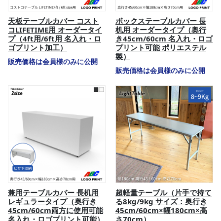
天板テーブルカバー コスト
ボックステーブルカバー 長
コLIFETIME用 オーダータイ
机用 オーダータイプ（奥行
プ（4ft用/6ft用 名入れ・ロ
き45cm/60cm 名入れ・ロゴ
ゴプリント加工）
プリント可能 ポリエステル
製）
販売価格は会員様のみに公開
販売価格は会員様のみに公開
兼用テーブルカバー 長机用
超軽量テーブル（片手で持て
レギュラータイプ（奥行き
る8kg/9kg サイズ：奥行き
45cm/60cm両方に使用可能
45cm/60cm×幅180cm×高
名入れ・ロゴプリント可能）
さ70cm）