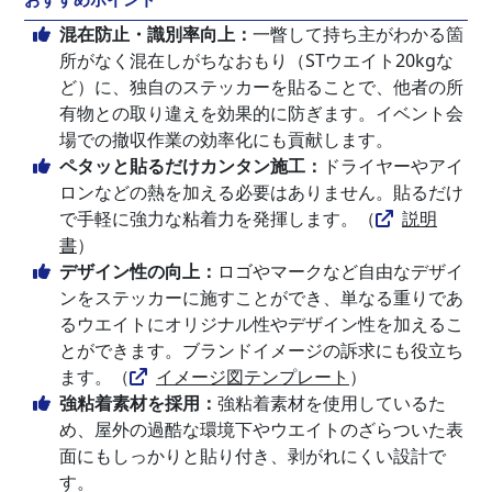
混在防止・識別率向上：
一瞥して持ち主がわかる箇
所がなく混在しがちなおもり（STウエイト20kgな
ど）に、独自のステッカーを貼ることで、他者の所
有物との取り違えを効果的に防ぎます。イベント会
場での撤収作業の効率化にも貢献します。
ペタッと貼るだけカンタン施工：
ドライヤーやアイ
ロンなどの熱を加える必要はありません。貼るだけ
で手軽に強力な粘着力を発揮します。（
説明
書
）
デザイン性の向上：
ロゴやマークなど自由なデザイ
ンをステッカーに施すことができ、単なる重りであ
るウエイトにオリジナル性やデザイン性を加えるこ
とができます。ブランドイメージの訴求にも役立ち
ます。（
イメージ図テンプレート
）
強粘着素材を採用：
強粘着素材を使用しているた
め、屋外の過酷な環境下やウエイトのざらついた表
面にもしっかりと貼り付き、剥がれにくい設計で
す。