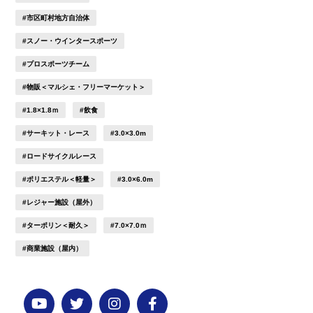
#市区町村地方自治体
#スノー・ウインタースポーツ
#プロスポーツチーム
#物販＜マルシェ・フリーマーケット＞
#1.8×1.8ｍ
#飲食
#サーキット・レース
#3.0×3.0m
#ロードサイクルレース
#ポリエステル＜軽量＞
#3.0×6.0m
#レジャー施設（屋外）
#ターポリン＜耐久＞
#7.0×7.0ｍ
#商業施設（屋内）