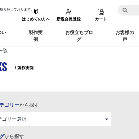
取り揃えております。
はじめての方へ
新規会員登録
カート
つい
製作実
お役立ちブロ
お客様の
例
グ
声
一覧
KS
/ 製作実例
テゴリー
から探す
グ
から探す