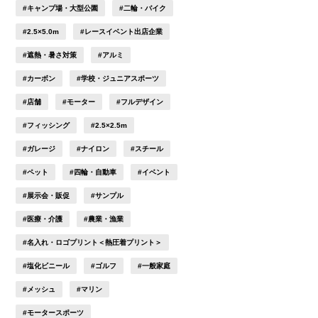
#キャンプ場・大型公園
#二輪・バイク
#2.5×5.0m
#レースイベント出店企業
#遮熱・暑さ対策
#アルミ
#カーボン
#学校・ジュニアスポーツ
#店舗
#モーター
#フルデザイン
#フィッシング
#2.5×2.5m
#ガレージ
#ナイロン
#スチール
#ペット
#四輪・自動車
#イベント
#展示会・販促
#サンプル
#医療・介護
#農業・漁業
#名入れ・ロゴプリント＜熱圧着プリント＞
#塩化ビニール
#ゴルフ
#一般家庭
#メッシュ
#マリン
#モータースポーツ