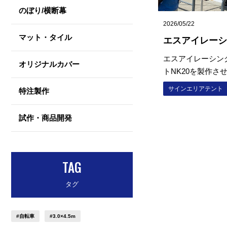
のぼり/横断幕
2026/05/22
マット・タイル
エスアイレーシ
テント一式）
エスアイレーシン
オリジナルカバー
トNK20を製作させ
らは、…
サインエリアテント
特注製作
試作・商品開発
TAG
タグ
#自転車
#3.0×4.5m