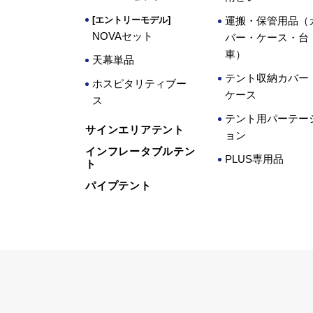
[エントリーモデル]
運搬・保管用品（
NOVAセット
バー・ケース・台
車）
天幕単品
テント収納カバー
ホスピタリティブー
ケース
ス
テント用パーテー
サインエリアテント
ョン
インフレータブルテン
PLUS専用品
ト
パイプテント