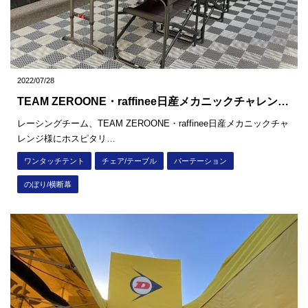
2022/07/28
TEAM ZEROONE・raffinee日産メカニックチャレンジ
様
レーシングチーム、TEAM ZEROONE・raffinee日産メカニックチャ
レンジ様にホスピタリ…
ワンタッチテント
チェア/テーブル
パーテーション
のぼり/横断幕